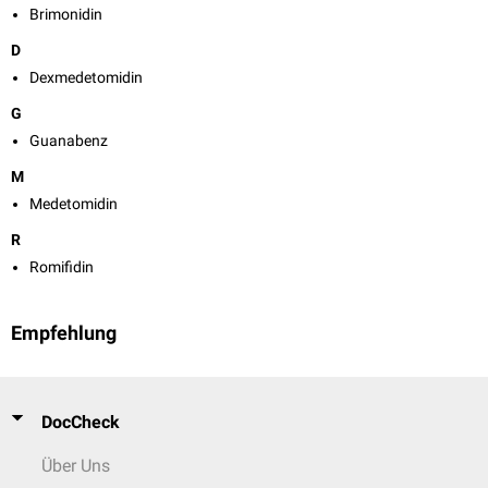
Brimonidin
D
Dexmedetomidin
G
Guanabenz
M
Medetomidin
R
Romifidin
Empfehlung
DocCheck
Über Uns