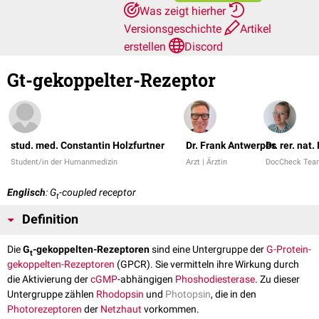
Was zeigt hierher
Versionsgeschichte
Artikel
erstellen
Discord
Gt-gekoppelter-Rezeptor
stud. med. Constantin Holzfurtner
Dr. Frank Antwerpes
Dr. rer. nat
Student/in der Humanmedizin
Arzt | Ärztin
DocCheck Tea
Englisch
: G
-coupled receptor
t
Definition
Die
G
-gekoppelten-Rezeptoren
sind eine Untergruppe der
G-Protein-
t
gekoppelten-Rezeptoren
(GPCR). Sie vermitteln ihre Wirkung durch
die Aktivierung der
cGMP
-abhängigen
Phoshodiesterase
. Zu dieser
Untergruppe zählen
Rhodopsin
und
Photopsin
, die in den
Photorezeptoren
der
Netzhaut
vorkommen.