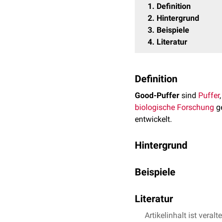
1
Definition
2
Hintergrund
3
Beispiele
4
Literatur
Definition
Good-Puffer
sind
Puffer
biologische
Forschung
ge
entwickelt.
Hintergrund
Norman Good stellte 196
Beispiele
Viele Puffersubstanzen, 
zytotoxisch
wirkten, star
Beispiele für Good-Puffer
schwache
Literatur
Pufferkapazit
Tris
(tris(hydroxymet
Ein
pKa-Wert
im Berei
Artikelinhalt ist veralt
Good EN et al.;
Hydrog
HEPES
(2-(4-(2-Hydro