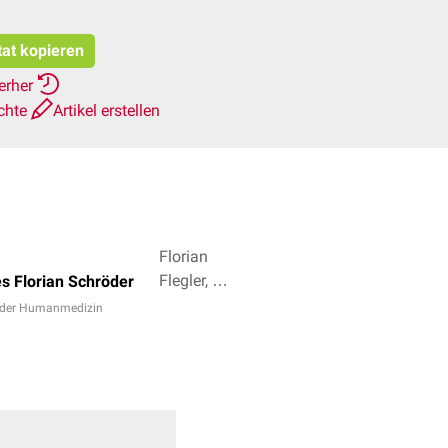
tat kopieren
ierher
chte
Artikel erstellen
Florian
Flegler, Dr.
s Florian Schröder
Frank
 der Humanmedizin
Antwerpes
+ 3