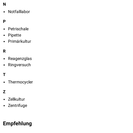
N
Notfalllabor
P
Petrischale
Pipette
Primärkultur
R
Reagenzglas
Ringversuch
T
Thermocycler
Z
Zellkultur
Zentrifuge
Empfehlung