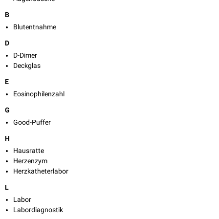
B
Blutentnahme
D
D-Dimer
Deckglas
E
Eosinophilenzahl
G
Good-Puffer
H
Hausratte
Herzenzym
Herzkatheterlabor
L
Labor
Labordiagnostik