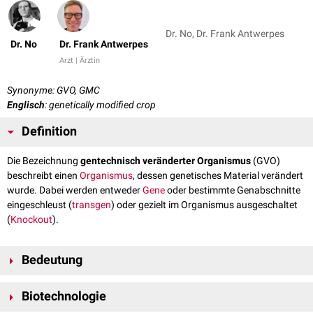
Dr. No, Dr. Frank Antwerpes
Dr. No
Dr. Frank Antwerpes
Arzt | Ärztin
Synonyme: GVO, GMC
Englisch
: genetically modified crop
Definition
Die Bezeichnung
gentechnisch veränderter Organismus
(GVO)
beschreibt einen
Organismus
, dessen genetisches Material verändert
wurde. Dabei werden entweder
Gene
oder bestimmte Genabschnitte
eingeschleust (
transgen
) oder gezielt im Organismus ausgeschaltet
(
Knockout
).
Bedeutung
GVOs sind in einer Weise verändert, wie sie unter natürlichen
Biotechnologie
Bedingungen durch
Kreuzen
oder natürliche
Rekombination
nicht
vorkommen. Dadurch entsteht ein neuer Organismus, der eine neuartige