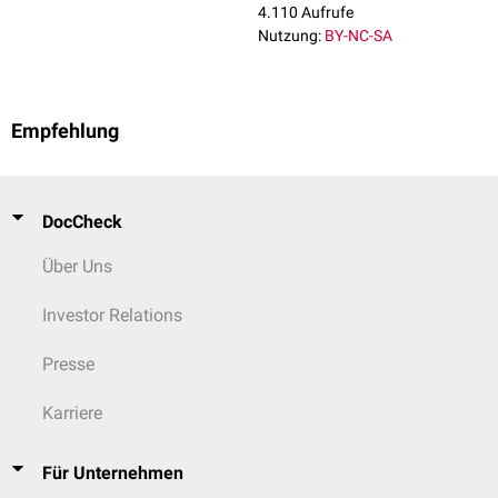
sich diese Lebensmittel nicht stark von den Lebensmitteln
4.110 Aufrufe
unterscheiden, die sie ersetzen sollen, um keine
Mangelernährung
durch
Nutzung:
BY-NC-SA
andere Inhaltsstoffzusammensetzung beim Verbraucher zu
verursachen.
Empfehlung
DocCheck
Über Uns
Investor Relations
Presse
Karriere
Für Unternehmen