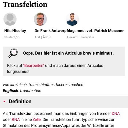
Transfektion
Nils Nicolay
Dr. Frank Antwerpes
Mag. med. vet. Patrick Messner
Student/in
Arzt | Ärztin
Tierarzt | Tierärztin
Oops. Das hier ist ein Articulus brevis minimus.
Klick auf
"Bearbeiten"
und mach daraus einen Articulus
longissimus!
von lateinisch: trans - hinüber; facere - machen
Englisch
: transfection
Definition
Als
Transfektion
bezeichnet man das Einbringen von fremder
DNA
oder
RNA
in eine
Zelle
. Die Transfektion führt typischerweise zur
Stimulation des Proteinsynthese-Apparates der Wirtszelle unter