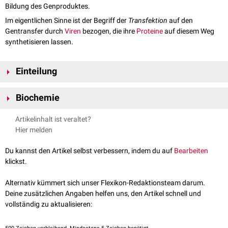
Bildung des Genproduktes.
Im eigentlichen Sinne ist der Begriff der
Transfektion
auf den
Gentransfer durch
Viren
bezogen, die ihre
Proteine
auf diesem Weg
synthetisieren lassen.
Einteilung
Man unterscheidet zwei Formen der Transfektion:
Biochemie
transiente
Transfektio: vorübergehendes Einbringen einer
Nukleinsäuresequenz
in eine
Wirtszelle
Es existieren eine Vielzahl an Methoden zur Transfektion
eukaryotischer
Artikelinhalt ist veraltet?
stabile Transfektion: dauerhafter Einbau der Nukleinsäuresequenz in
Zellen. Da sich jeder Zelltyp anders verhält, müssen auch die
Hier melden
das
Genom
der Wirtszelle
Bedingungen, unter denen eine effiziente Aufnahme der DNA erfolgen
soll, immer wieder neu getestet werden. Beispiele für
Normalerweise wird fremde DNA in der Zelle schnell abgebaut, nach dem
Du kannst den Artikel selbst verbessern, indem du auf
Bearbeiten
Transfektionsverfahren sind:
Einbau in die Wirts-DNA ist sie jedoch davor geschützt.
klickst.
Calciumphosphat-Kopräzipitationsmethode
Lipofektion
Alternativ kümmert sich unser Flexikon-Redaktionsteam darum.
Elektroporation
Deine zusätzlichen Angaben helfen uns, den Artikel schnell und
vollständig zu aktualisieren: