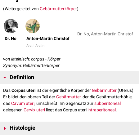
(Weitergeleitet von
Gebärmutterkörper
)
Dr. No, Anton-Martin Christof
Dr. No
Anton-Martin Christof
Arzt | Ärztin
von lateinisch: corpus - Körper
Synonym: Gebärmutterkörper
Definition
Das
Corpus uteri
ist der eigentliche Körper der
Gebärmutter
(Uterus).
Er bildet den oberen Teil der
Gebärmutter
, der die Gebärmutterhöhle,
das
Cavum uteri
, umschließt. Im Gegensatz zur
subperitoneal
gelegenen
Cervix uteri
liegt das Corpus uteri
intraperitoneal
.
Histologie
Histologisch lassen sich am Corpus uteri von innen nach außen drei