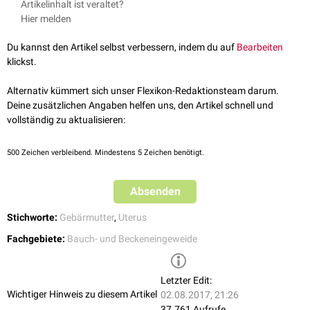
Artikelinhalt ist veraltet?
Gewebeschichten unterscheiden:
Hier melden
Endometrium
Myometrium
Du kannst den Artikel selbst verbessern, indem du auf
Bearbeiten
Perimetrium
klickst.
Alternativ kümmert sich unser Flexikon-Redaktionsteam darum.
Deine zusätzlichen Angaben helfen uns, den Artikel schnell und
vollständig zu aktualisieren:
500
Zeichen verbleibend. Mindestens 5 Zeichen benötigt.
Absenden
Stichworte:
Gebärmutter
,
Uterus
Fachgebiete:
Bauch- und Beckeneingeweide
Letzter Edit:
Wichtiger Hinweis zu diesem Artikel
02.08.2017, 21:26
37.761 Aufrufe