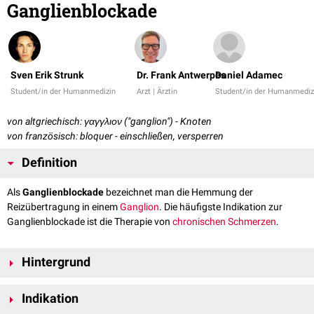
Ganglienblockade
Sven Erik Strunk
Dr. Frank Antwerpes
Daniel Adamec
Student/in der Humanmedizin
Arzt | Ärztin
Student/in der Humanmediz
von altgriechisch: γαγγλιον ("ganglion") - Knoten
von französisch: bloquer - einschließen, versperren
Definition
Als
Ganglienblockade
bezeichnet man die Hemmung der
Reizübertragung in einem
Ganglion
. Die häufigste Indikation zur
Ganglienblockade ist die Therapie von
chronischen Schmerzen
.
Hintergrund
Bei Ganglienblockaden wird in 2 Sitzungen im Abstand von 1-3 Tagen ein
Indikation
langanhaltender
analgesierender
Wirkstoff in das Ganglion appliziert.