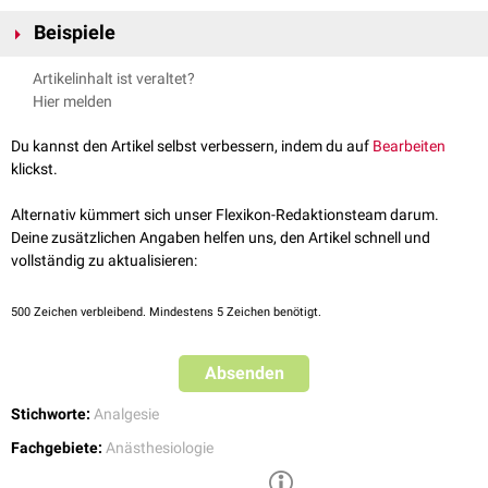
CRPS
Beispiele
Phantomschmerzen
Post-Zoster-Neuralgie
Ganglion cervicale superius
(z.B. bei
Trigeminusneuralgie
) mit
Artikelinhalt ist veraltet?
neuropathische Schmerzen
Buprenorphin
Hier melden
Ganglion cervicothoracicum
(Ganglion stellatum) mit Buprenorphin
Ganglien des
Plexus coeliacus
(z.B. bei chronischer
Pankreatitis
) mit
Du kannst den Artikel selbst verbessern, indem du auf
Bearbeiten
Bupivacain
klickst.
Lumbale
Grenzstrangganglien
(z.B. bei Phantomschmerzen) mit
Bupivacain
Alternativ kümmert sich unser Flexikon-Redaktionsteam darum.
Splanchnikusblockade
(z.B. bei gastrointestinalen Tumoren)
Deine zusätzlichen Angaben helfen uns, den Artikel schnell und
vollständig zu aktualisieren:
500
Zeichen verbleibend. Mindestens 5 Zeichen benötigt.
Absenden
Stichworte:
Analgesie
Fachgebiete:
Anästhesiologie