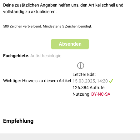
Reproduktion auf das Phantomglied erfolgt demnach durch den vor der
Medikamenten und/oder physikalischen Behandlungen zu erstellen.
Rückenmark
ins
Gehirn
gelangt.
Deine zusätzlichen Angaben helfen uns, den Artikel schnell und
Amputation herrschenden Schmerz.
Letztendlich gibt es bis heute keinen einheitlichen Therapieansatz zur
vollständig zu aktualisieren:
Behandlung von Phantomschmerzen. Mögliche therapeutische
Optionen sind:
500
Zeichen verbleibend. Mindestens 5 Zeichen benötigt.
Medikamentöse Analgetika-Therapie
Thalamusstimulation
Absenden
Physikalische Therapie
Psychosomatische Therapie
Fachgebiete:
Anästhesiologie
Alternative Heilverfahren
Neuraltherapie
Ein interessanter Therapieansatz ist darüber hinaus die
Letzter Edit:
Simulation
der
Wichtiger Hinweis zu diesem Artikel
verlorenen Extremität mittels Virtual Reality (VR).
15.03.2025, 14:20
126.384 Aufrufe
Nutzung:
BY-NC-SA
Empfehlung