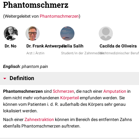
Phantomschmerz
(Weitergeleitet von
Phantomschmerzen
)
Dr. No
Dr. Frank Antwerpes
Jielia Salih
Cacilda de Oliveira
Arzt | Ärztin
Student/in der Zahnmedizin
Nichtmedizinischer Beruf
Englisch
: phantom pain
Definition
Phantomschmerzen
sind
Schmerzen
, die nach einer
Amputation
in
dem nicht mehr vorhandenen
Körperteil
empfunden werden. Sie
können vom Patienten i. d. R. außerhalb des Körpers sehr genau
lokalisiert werden.
Nach einer
Zahnextraktion
können im Bereich des entfernten Zahns
ebenfalls Phantomschmerzen auftreten.