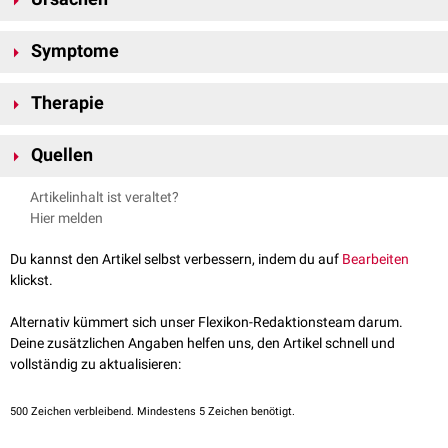
als auch frei (zur
Bauchhöhle
) sein.
akute Cholezystitis
Symptome
Cholezystolithiasis
Gallenblasenhydrops
Die klinischen Anzeichen einer Gallenblasenperforation reichen von
Gallenblasenempyem
Therapie
leichten Bauchschmerzen bis hin zu Symptomen einer generalisierten
Trauma
Peritonitis
. Unter anderem treten auf:
Die Behandlung erfolgt zwingend operativ, zumeist
laparoskopisch
. Die
Bauchschmerzen
Quellen
Patienten benötigen in der Regel
Antibiotika
, eine
Volumenersatztherapie
Fieber
und eine engmaschige Überwachung auf einer Intensivstation.
Pschyrembel - Gallenblasenperforation
, aufgerufen am
Abwehrspannung
Artikelinhalt ist veraltet?
12.12.2021
Ileus
Hier melden
Du kannst den Artikel selbst verbessern, indem du auf
Bearbeiten
klickst.
Alternativ kümmert sich unser Flexikon-Redaktionsteam darum.
Deine zusätzlichen Angaben helfen uns, den Artikel schnell und
vollständig zu aktualisieren:
500
Zeichen verbleibend. Mindestens 5 Zeichen benötigt.