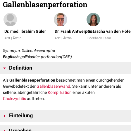
Gallenblasenperforation
Dr. med. Ibrahim Güler
Dr. Frank Antwerpes
Natascha van den Höfe
Arzt | Ärztin
Arzt | Ärztin
DocCheck Team
Synonym: Gallenblasenruptur
Englisch
: gallbladder perforation(GBP)
Definition
Als
Gallenblasenperforation
bezeichnet man einen durchgehenden
Gewebedefekt der
Gallenblasenwand
. Sie kann unter anderem als
seltene, aber gefährliche
Komplikation
einer akuten
Cholezystitis
auftreten.
Einteilung
Eine Gallenblasenperforation kann sowohl gedeckt (vor allem zur
Leber
)
Ursachen