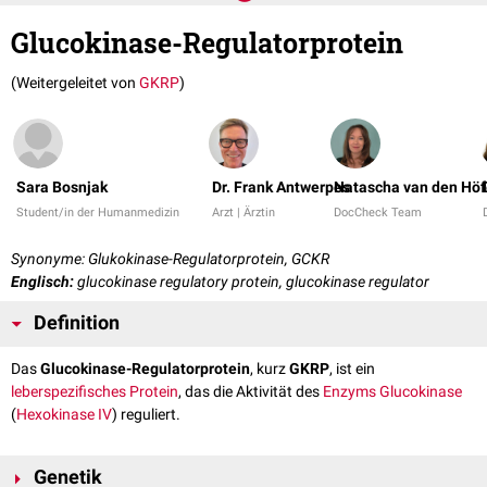
Glucokinase-Regulatorprotein
(Weitergeleitet von
GKRP
)
Sara Bosnjak
Dr. Frank Antwerpes
Natascha van den Höf
Student/in der Humanmedizin
Arzt | Ärztin
DocCheck Team
Synonyme: Glukokinase-Regulatorprotein, GCKR
Englisch:
glucokinase regulatory protein, glucokinase regulator
Definition
Das
Glucokinase-Regulatorprotein
, kurz
GKRP
, ist ein
leberspezifisches
Protein
, das die Aktivität des
Enzyms
Glucokinase
(
Hexokinase IV
) reguliert.
Genetik