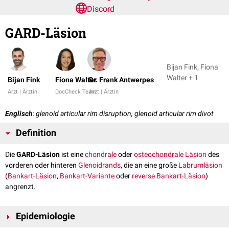
Discord
GARD-Läsion
Bijan Fink, Fiona
Walter + 1
Bijan Fink
Fiona Walter
Dr. Frank Antwerpes
Arzt | Ärztin
DocCheck Team
Arzt | Ärztin
Englisch
: glenoid articular rim disruption, glenoid articular rim divot
Definition
Die
GARD-Läsion
ist eine
chondrale
oder
osteochondrale Läsion
des
vorderen oder hinteren
Glenoidrands
, die an eine große
Labrumläsion
(
Bankart-Läsion
,
Bankart-Variante
oder
reverse Bankart-Läsion
)
angrenzt.
Epidemiologie