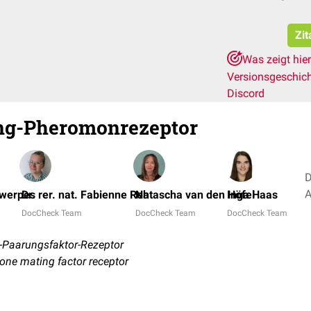
Zit
Was zeigt hie
Versionsgeschic
Discord
ng-Pheromonrezeptor
D
twerpes
Dr. rer. nat. Fabienne Reh
Natascha van den Höfel
Inga Haas
DocCheck Team
DocCheck Team
DocCheck Team
-Paarungsfaktor-Rezeptor
one mating factor receptor