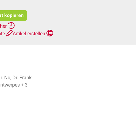
at kopieren
rher
hte
Artikel erstellen
r. No, Dr. Frank
Antwerpes + 3