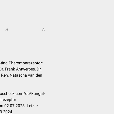
A
A
ating-Pheromonrezeptor:
r. Frank Antwerpes, Dr.
ne Reh, Natascha van den
.doccheck.com/de/Fungal-
rezeptor
n 02.07.2023. Letzte
03.2024