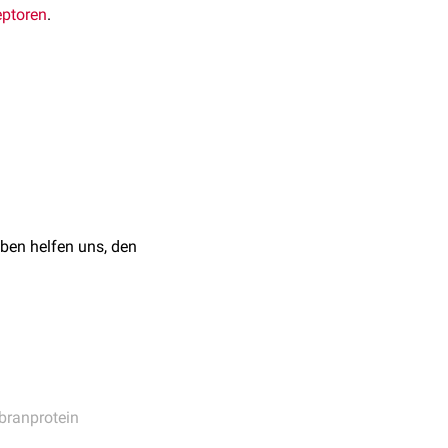
eptoren
.
eise an der Reaktion von
uenz
der
Rezeptoren
sind.
n Rezeptoren Ste2 bzw.
berliegenden haploiden
rt zur Aktivierung der
ben helfen uns, den
 des
G1-Zellzyklus
sowie
läufe setzen eine Zell-
ranprotein