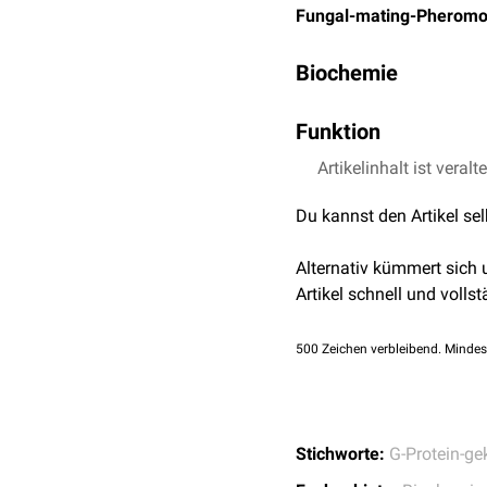
Fungal-mating-Pheromo
Biochemie
Die Fungal-mating-Phero
Funktion
Paarungsfaktoren
auf d
enthält hohe Anteile an
h
Der Paarungsprozess v
Artikelinhalt ist veralt
Bisher (2023) sind folge
Die
Polypeptid
-
Begattun
Du kannst den Artikel se
Ste3 und aktivieren eine
Ste2
Pilzzelle (
MATa
bzw.
MAT
Ste3
Alternativ kümmert sich
Signaltransduktionskas
Artikel schnell und vollst
zu einem polarisierten Ze
Zell-Verschmelzung und 
500
Zeichen verbleibend. Mindes
Stichworte:
G-Protein-ge