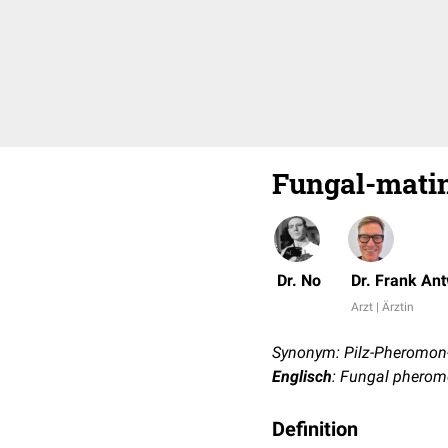
Fungal-mati
Dr. No
Dr. Frank An
Arzt | Ärztin
Synonym: Pilz-Pheromon
Englisch
: Fungal pherom
Definition