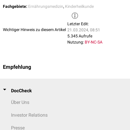
Monaten geeignet. Zudem sollte Folgenahrung nicht als Ersatz für
Fachgebiete:
Ernährungsmedizin
,
Kinderheilkunde
Muttermilch verwendet werden.
Allgemein ist der Einsatz von Folgenahrung nicht notwendig, da das Kind
weiter gestillt werden bzw. Säuglingsanfangsnahrung bis zum Ende des
Letzter Edit:
ersten Lebensjahres gefüttert werden kann.
Wichtiger Hinweis zu diesem Artikel
21.03.2024, 08:51
5.345 Aufrufe
Nutzung:
BY-NC-SA
Empfehlung
DocCheck
Über Uns
Investor Relations
Presse