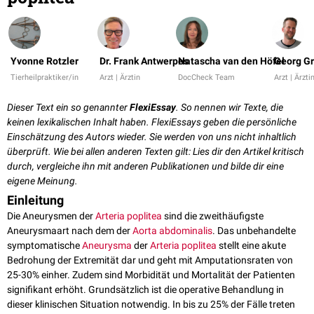
Yvonne Rotzler
Dr. Frank Antwerpes
Natascha van den Höfel
Georg Gr
Tierheilpraktiker/in
Arzt | Ärztin
DocCheck Team
Arzt | Ärzti
Dieser Text ein so genannter
FlexiEssay
. So nennen wir Texte, die
keinen lexikalischen Inhalt haben. FlexiEssays geben die persönliche
Einschätzung des Autors wieder. Sie werden von uns nicht inhaltlich
überprüft. Wie bei allen anderen Texten gilt: Lies dir den Artikel kritisch
durch, vergleiche ihn mit anderen Publikationen und bilde dir eine
eigene Meinung.
Einleitung
Die Aneurysmen der
Arteria poplitea
sind die zweithäufigste
Aneurysmaart nach dem der
Aorta abdominalis
. Das unbehandelte
symptomatische
Aneurysma
der
Arteria poplitea
stellt eine akute
Bedrohung der Extremität dar und geht mit Amputationsraten von
25-30% einher. Zudem sind Morbidität und Mortalität der Patienten
signifikant erhöht. Grundsätzlich ist die operative Behandlung in
dieser klinischen Situation notwendig. In bis zu 25% der Fälle treten