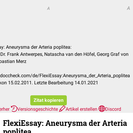
A
A
ay: Aneurysma der Arteria poplitea:
 Dr. Frank Antwerpes, Natascha van den Höfel, Georg Graf von
bastian Merz
on.doccheck.com/de/FlexiEssay:Aneurysma_der_Arteria_poplitea
kon 15.02.2011. Letzte Bearbeitung 14.01.2021
Zitat kopieren
erher
Versionsgeschichte
Artikel erstellen
Discord
FlexiEssay
:
Aneurysma der Arteria
poplitea