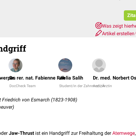
Zita
Was zeigt hierh
Artikel erstellen
dgriff
twerpes
Dr. rer. nat. Fabienne Reh
Jielia Salih
Dr. med. Norbert O
DocCheck Team
Student/in der Zahnmedizin
Arzt | Ärztin
 Friedrich von Esmarch (1823-1908)
neuver)
der
Jaw-Thrust
ist ein Handgriff zur Freihaltung der
Atemwege