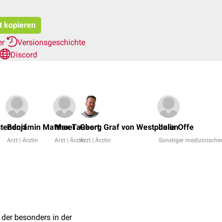
t kopieren
er
Versionsgeschichte
Discord
stendorf
Benjamin Matthaei
Max Taubert
Georg Graf von Westphalen
Julia Offe
Arzt | Ärztin
Arzt | Ärztin
Arzt | Ärztin
Sonstiger medizinischer
, der besonders in der