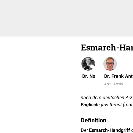
Esmarch-Han
Dr. No
Dr. Frank An
Arzt | Ärztin
nach dem deutschen Arzt
Englisch:
jaw thrust (ma
Definition
Der
Esmarch-Handgriff
o