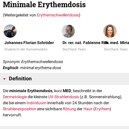
Minimale Erythemdosis
(Weitergeleitet von
Erythemschwellendosis
)
Johannes Florian Schröder
Dr. rer. nat. Fabienne Reh
Dr. med. Mir
Student/in der Humanmedizin
DocCheck Team
DocCheck Team
Synonym: Erythemschwellendosis
Englisch
: minimal erythema dose
Definition
Die
minimale
Erythemdosis
, kurz
MED
, beschreibt in der
Dermatologie
die kleinste
UV
-
Strahlendosis
(z.B. Sonnenstrahlung),
die bei einem
Individuum
innerhalb von 24 Stunden nach der
Strahlenexposition
eine sichtbare
Rötung
der
Haut
(
Erythem
)
hervorruft.