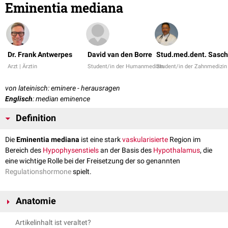
Eminentia mediana
Dr. Frank Antwerpes
David van den Borre
Stud.med.dent. Sasch
Arzt | Ärztin
Student/in der Humanmedizin
Student/in der Zahnmedizin
von lateinisch: eminere - herausragen
Englisch
: median eminence
Definition
Die
Eminentia mediana
ist eine stark
vaskularisierte
Region im
Bereich des
Hypophysenstiels
an der Basis des
Hypothalamus
, die
eine wichtige Rolle bei der Freisetzung der so genannten
Regulationshormone
spielt.
Anatomie
Die Eminentia mediana wird
posterolateral
von den
Pedunculi cerebri
,
Artikelinhalt ist veraltet?