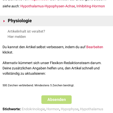
siehe auch:
Hypothalamus-Hypophysen-Achse
,
Inhibiting-Hormon
Physiologie
Folgende Releasing-Hormone werden unterschieden:
Artikelinhalt ist veraltet?
Hier melden
Hormon
Syntheseort
Funktion
Manchen Autoren definieren als weiteres Releasing-Hormon
PRH
(Prolaktin-Releasing-Hormon), das die Freisetzung von
Prolaktin
steuern
Du kannst den Artikel selbst verbessern, indem du auf
Bearbeiten
GHRH
(Somatotropin-
soll. Die Existenz von PRH ist hypothetisch, da bisher kein biochemischer
Nucleus
Freisetzung von
klickst.
Releasing-Hormon,
Nachweis dieses Hormons erbracht werden konnte. Die Freisetzung von
arcuatus
Somatotropin
(GH)
Somatoliberin)
Prolaktin wird auch durch andere Relasing-Hormone (z.B.
TRH
)
Alternativ kümmert sich unser Flexikon-Redaktionsteam darum.
stimuliert.
Deine zusätzlichen Angaben helfen uns, den Artikel schnell und
TRH
(Thyrotropin-
Nucleus
Freisetzung von
vollständig zu aktualisieren:
Releasing-Hormon,
paraventricularis
TSH
und
Prolaktin
Thyroliberin)
500
Zeichen verbleibend. Mindestens 5 Zeichen benötigt.
GnRH
(Gonadotropin-
Area preoptica
,
Sekretion von
LH
Releasing-Hormon,
Nucleus
und
FSH
, Induktion
Absenden
Luliberin)
arcuatus
der
Ovulation
Stichworte:
Endokrinologie
,
Hormon
,
Hypophyse
,
Hypothalamus
CRH
(Corticotropin-