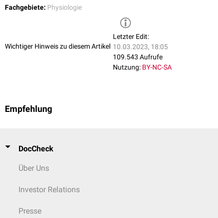
Nucleus
Sekretion von
Fachgebiete:
Physiologie
Releasing-Hormon,
paraventricularis
ACTH
Corticoliberin)
Letzter Edit:
Wichtiger Hinweis zu diesem Artikel
10.03.2023, 18:05
109.543 Aufrufe
Nutzung:
BY-NC-SA
Empfehlung
DocCheck
Über Uns
Investor Relations
Presse