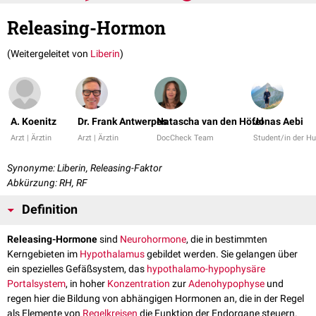
Releasing-Hormon
(Weitergeleitet von
Liberin
)
A. Koenitz
Dr. Frank Antwerpes
Natascha van den Höfel
Jonas Aebi
Arzt | Ärztin
Arzt | Ärztin
DocCheck Team
Student/in der H
Synonyme: Liberin, Releasing-Faktor
Abkürzung: RH, RF
Definition
Releasing-Hormone
sind
Neurohormone
, die in bestimmten
Kerngebieten im
Hypothalamus
gebildet werden. Sie gelangen über
ein spezielles Gefäßsystem, das
hypothalamo-hypophysäre
Portalsystem
, in hoher
Konzentration
zur
Adenohypophyse
und
regen hier die Bildung von abhängigen Hormonen an, die in der Regel
als Elemente von
Regelkreisen
die Funktion der Endorgane steuern.