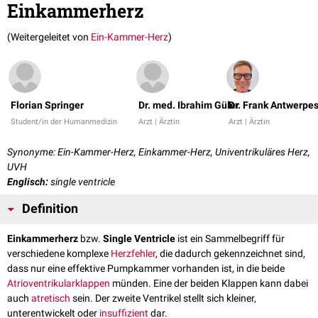
Einkammerherz
(Weitergeleitet von
Ein-Kammer-Herz
)
Florian Springer
Dr. med. Ibrahim Güler
Dr. Frank Antwerpe
Student/in der Humanmedizin
Arzt | Ärztin
Arzt | Ärztin
Synonyme: Ein-Kammer-Herz, Einkammer-Herz, Univentrikuläres Herz,
UVH
Englisch:
single ventricle
Definition
Einkammerherz
bzw.
Single Ventricle
ist ein Sammelbegriff für
verschiedene komplexe
Herzfehler
, die dadurch gekennzeichnet sind,
dass nur eine effektive Pumpkammer vorhanden ist, in die beide
Atrioventrikularklappen
münden. Eine der beiden Klappen kann dabei
auch
atretisch
sein. Der zweite Ventrikel stellt sich kleiner,
unterentwickelt oder
insuffizient
dar.