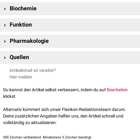
Der EP4-Rezeptor wird durch das PTGER4-Gen auf
Chromosom 5
am
Biochemie
Genlokus 5p13.1
kodiert
.
Das EP4-Protein hat eine Länge von 488
Aminosäuren
und ein
Funktion
Molekulargewicht
von 53
kDa
. Hohe
Expressionslevel
treten vor allem im
Darm
und in
Leukozyten
auf.
Die Aktivierung des EP4-Rezeptor durch Prostaglandin E2 führt zur
Pharmakologie
Stimulation der
Adenylatzyklase
durch
G
-Proteine
. Er vermittelt
S
dadurch ähnlich wie der
EP2-Rezeptor
die
Muskelrelaxation
der
glatten
EP4-Rezeptor ist ein
Drug Target
für das Prostaglandin
Analogon
Muskulatur
. Zusätzlich können über den EP3-Rezeptor die
Kinasen
PI3K
Quellen
Dinoproston
, das zu Förderung der
Wehentätigkeit
eingesetzt wird.
und
ERK
aktiviert werden.
uniprot.org - PTGER4
, abgerufen am 29.11.2021
Artikelinhalt ist veraltet?
Hier melden
Du kannst den Artikel selbst verbessern, indem du auf
Bearbeiten
klickst.
Alternativ kümmert sich unser Flexikon-Redaktionsteam darum.
Deine zusätzlichen Angaben helfen uns, den Artikel schnell und
vollständig zu aktualisieren:
500
Zeichen verbleibend. Mindestens 5 Zeichen benötigt.