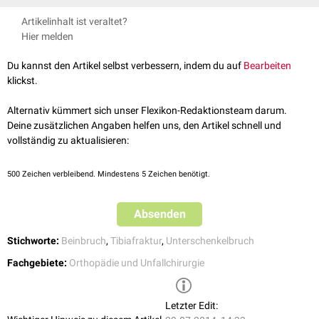
umliegenden
Gewebes
und damit zusammenhängenden
Einblutungen
Bild über mögliche weitere betroffene Strukturen zu machen, da dies für
Eine Fraktur kann zunächst einmal geschient werden, solange der
das obere
Sprunggelenk
angeschwollen.
Artikelinhalt ist veraltet?
die
Therapieart
von Relevanz sein kann.
Verdacht noch nicht bestätigt ist. Handelt es sich um eine distale
Hier melden
Tibiafraktur ohne Mitbeteiligung weiterer Strukturen, wird der
Unterschenkel samt Fuß für eine Mindestdauer von sechs Wochen
Du kannst den Artikel selbst verbessern, indem du auf
Bearbeiten
eingegipst
. Eine begleitende
Schmerztherapie
ist angebracht. Eine
klickst.
Trümmerfraktur
muss erst
chirurgisch
mit Schrauben und einem
Stabsystem fixiert werden, bevor ein Gips angelegt werden kann. Im
Alternativ kümmert sich unser Flexikon-Redaktionsteam darum.
Falle einer offenen Fraktur ist auch eine
Antibiotikatherapie
indiziert.
Deine zusätzlichen Angaben helfen uns, den Artikel schnell und
vollständig zu aktualisieren:
500
Zeichen verbleibend. Mindestens 5 Zeichen benötigt.
Absenden
Stichworte:
Beinbruch
,
Tibiafraktur
,
Unterschenkelbruch
Fachgebiete:
Orthopädie und Unfallchirurgie
Letzter Edit: