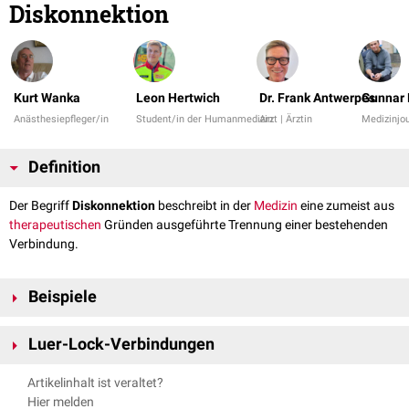
Diskonnektion
Kurt Wanka
Leon Hertwich
Dr. Frank Antwerpes
Gunnar
Anästhesiepfleger/in
Student/in der Humanmedizin
Arzt | Ärztin
Medizinjou
Definition
Der Begriff
Diskonnektion
beschreibt in der
Medizin
eine zumeist aus
therapeutischen
Gründen ausgeführte Trennung einer bestehenden
Verbindung.
Beispiele
Unterbrechung einer bestehenden Verbindung zwischen:
Luer-Lock-Verbindungen
zwei
Hirnregionen
(
Diskonnektionssyndrom
)
Beatmungsmaske
bzw.
Endotrachealtubus
und
Beatmungsgerät
Um Verbindungen gegen Lösen abzusichern, wurde das
Artikelinhalt ist veraltet?
Venösem Zugang
und
Infusionsleitung
Verschraubungssystem Luer-Lock entwickelt. Weltweit hat sich die
Luer-
Hier melden