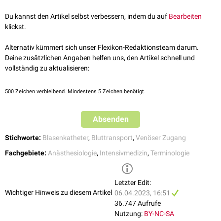
Blasenkatheter
und
Harnbeutel
Lock
-Verbindung für reversible Verbindungen von
Spritzen
,
Kanülen
,
Venösem Zugang und
Transfusionssystem
Infusionsschläuchen, Spinalnadeln etc. durchgesetzt.
Du kannst den Artikel selbst verbessern, indem du auf
Bearbeiten
Vakuum
und
Drainagesystem
klickst.
Arteriellem Zugang
und
Druckaufnehmer
Alternativ kümmert sich unser Flexikon-Redaktionsteam darum.
Deine zusätzlichen Angaben helfen uns, den Artikel schnell und
vollständig zu aktualisieren:
500
Zeichen verbleibend. Mindestens 5 Zeichen benötigt.
Absenden
Stichworte:
Blasenkatheter
,
Bluttransport
,
Venöser Zugang
Fachgebiete:
Anästhesiologie
,
Intensivmedizin
,
Terminologie
Letzter Edit:
Wichtiger Hinweis zu diesem Artikel
06.04.2023, 16:51
36.747 Aufrufe
Nutzung:
BY-NC-SA