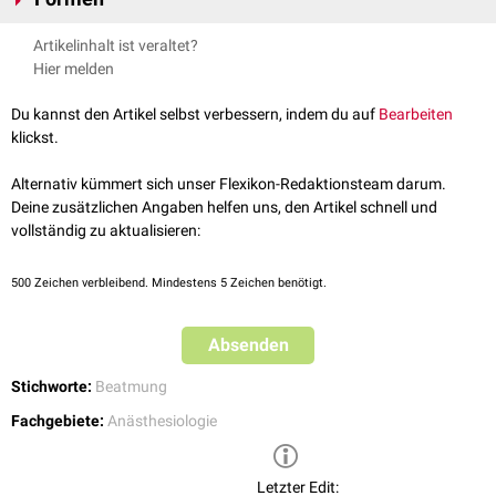
die Sicht auf Mund und/oder Nase ermöglicht, sowie einer Maskenwulst
die mit Luft oder Gel gefüllt ist und sich dem Gesichtsbereich anpasst.
Nasenmaske
Artikelinhalt ist veraltet?
Manche Beatmungsmasken sind auch aus Vollsilikon und haben eine
Mund-Nasen-Maske
Hier melden
andere Art von Wulst, das Prinzip ist jedoch das gleiche.
Gesichtsmaske
Die Beatmungsmaske wird mit Gurtsystemen oder im Akutfall mittels
C-
Du kannst den Artikel selbst verbessern, indem du auf
Bearbeiten
Griffs
fixiert. Es gibt Masken in verschiedenen Grössen und Formen als
klickst.
Einweg- oder Mehrwegversion.
Alternativ kümmert sich unser Flexikon-Redaktionsteam darum.
Deine zusätzlichen Angaben helfen uns, den Artikel schnell und
vollständig zu aktualisieren:
500
Zeichen verbleibend. Mindestens 5 Zeichen benötigt.
Absenden
Stichworte:
Beatmung
Fachgebiete:
Anästhesiologie
Letzter Edit: