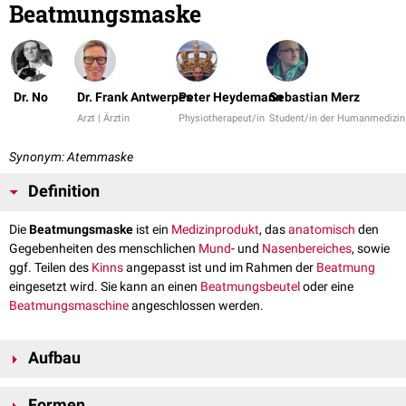
Beatmungsmaske
Dr. No
Dr. Frank Antwerpes
Peter Heydemann
Sebastian Merz
Arzt | Ärztin
Physiotherapeut/in
Student/in der Humanmedizin
Synonym: Atemmaske
Definition
Die
Beatmungsmaske
ist ein
Medizinprodukt
, das
anatomisch
den
Gegebenheiten des menschlichen
Mund
- und
Nasenbereiches
, sowie
ggf. Teilen des
Kinns
angepasst ist und im Rahmen der
Beatmung
eingesetzt wird. Sie kann an einen
Beatmungsbeutel
oder eine
Beatmungsmaschine
angeschlossen werden.
Aufbau
Die Beatmungsmaske besteht oft aus einem klaren Kunststoffkörper, der
Formen