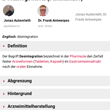
Jonas Autenrieth, Dr.
Frank Antwerpes
Jonas Autenrieth
Dr. Frank Antwerpes
Apotheker/in
Arzt | Ärztin
Englisch
: disintegration
Definition
Der Begriff
Desintegration
bezeichnet in der
Pharmazie
den Zerfall
fester
Arzneiformen
(
Tabletten
,
Kapseln
) im
Gastrointestinaltrakt
nach der
oralen
Einnahme.
Abgrenzung
Desintegration sollte nicht mit dem Begriff
Dissolution
verwechselt
Hintergrund
werden. Die Desintegration beschreibt ausschließlich den Prozess des
Zerfallens und nicht das In-Lösung-gehen von Molekülen.
Die Desintegration bzw. Zerfallszeit von Tabletten gehört zur "Liberation"
Arzneimittelherstellung
im
LADME-Schema
. Der Zerfall ist essentiell für
Absorptionsprozesse