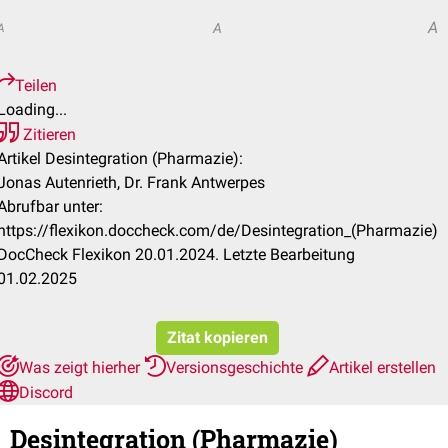
A
A
A
Teilen
Loading...
Zitieren
Artikel Desintegration (Pharmazie):
Jonas Autenrieth, Dr. Frank Antwerpes
Abrufbar unter:
https://flexikon.doccheck.com/de/Desintegration_(Pharmazie)
DocCheck Flexikon 20.01.2024. Letzte Bearbeitung
01.02.2025
Zitat kopieren
Was zeigt hierher
Versionsgeschichte
Artikel erstellen
Discord
Desintegration (Pharmazie)