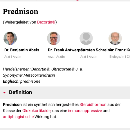
Prednison
(Weitergeleitet von
Decortin®
)
Dr. Benjamin Abels
Dr. Frank Antwerpes
Carsten Schreiner
Dr. Franz K
Arzt | Ärztin
Arzt | Ärztin
Arzt | Ärztin
Biologe/in | C
Handelsnamen: Decortin®, Ultracorten® u. a.
Synonyme: Metacortandracin
Englisch
: prednisone
Definition
Prednison
ist ein synthetisch hergestelltes
Steroidhormon
aus der
Klasse der
Glukokortikoide
, das eine
immunsuppressive
und
antiphlogistische
Wirkung hat.