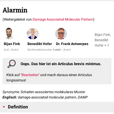
Alarmin
(Weitergeleitet von
Damage Associated Molecular Pattern
)
Bijan Fink,
Benedikt
Bijan Fink
Benedikt Hofer
Dr. Frank Antwerpes
Hofer + 1
Arzt | Ärztin
Nichtmedizinischer Beruf
Arzt | Ärztin
Oops. Das hier ist ein Articulus brevis minimus.
Klick auf
"Bearbeiten"
und mach daraus einen Articulus
longissimus!
Synonyme: Schaden-assoziiertes molekulares Muster
Englisch
: damage-associated molecular pattern, DAMP
Definition