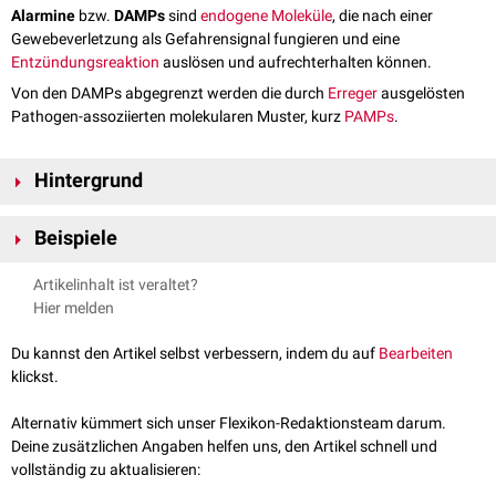
Alarmine
bzw.
DAMPs
sind
endogene
Moleküle
, die nach einer
Gewebeverletzung als Gefahrensignal fungieren und eine
Entzündungsreaktion
auslösen und aufrechterhalten können.
Von den DAMPs abgegrenzt werden die durch
Erreger
ausgelösten
Pathogen-assoziierten molekularen Muster, kurz
PAMPs
.
Hintergrund
Alarmine sind in der Regel
intrazelluläre
Proteine
, die bei einer
Zellnekrose
Beispiele
passiv in den
Extrazellularraum
gelangen. Des Weiteren können sie auch
aktiv durch
Immunzellen
freigesetzt werden. Sie führen nicht nur zu einer
HMGB1
(High-Mobility Group Protein 1): Prototyp eines Alarmins
Artikelinhalt ist veraltet?
Inflammation
, sondern fördern unter anderem auch die Reparatur des
S-100-Proteine
Hier melden
geschädigten Gewebes.
HDGF
(hepatoma-derived growth factor)
Hitzeschockproteine
Du kannst den Artikel selbst verbessern, indem du auf
Bearbeiten
Interleukin-1
klickst.
Harnsäure
Cathelicidine
Alternativ kümmert sich unser Flexikon-Redaktionsteam darum.
Defensine
Deine zusätzlichen Angaben helfen uns, den Artikel schnell und
Galectine
vollständig zu aktualisieren:
Thymosine