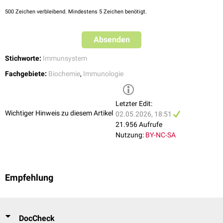
TSLP
(thymic stromal lymphopoietin)
500
Zeichen verbleibend. Mindestens 5 Zeichen benötigt.
EDN
(Eosinophil-derived neurotoxin)
Nucleolin
Annexine
Absenden
Stichworte:
Immunsystem
Fachgebiete:
Biochemie
,
Immunologie
Letzter Edit:
Wichtiger Hinweis zu diesem Artikel
02.05.2026, 18:51
21.956 Aufrufe
Nutzung:
BY-NC-SA
Empfehlung
DocCheck