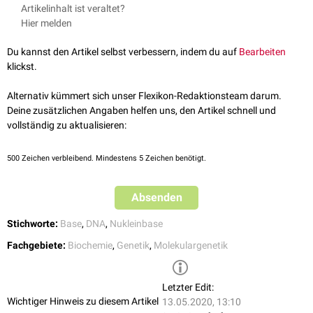
Man unterscheidet dabei:
Artikelinhalt ist veraltet?
Purinbasen
Hier melden
Adenin
Guanin
Du kannst den Artikel selbst verbessern, indem du auf
Bearbeiten
Xanthin
klickst.
Hypoxanthin
Pyrimidinbasen
Alternativ kümmert sich unser Flexikon-Redaktionsteam darum.
Cytosin
Deine zusätzlichen Angaben helfen uns, den Artikel schnell und
Thymin
vollständig zu aktualisieren:
Uracil
Dihydrouracil
500
Zeichen verbleibend. Mindestens 5 Zeichen benötigt.
Pseudouracil
Adenin, Guanin, Cytosin, Thymin sind Bestandteile der
DNA
und werden
Absenden
daher auch
DNA-Basen
genannt.
Stichworte:
Base
,
DNA
,
Nukleinbase
Fachgebiete:
Biochemie
,
Genetik
,
Molekulargenetik
Letzter Edit:
Wichtiger Hinweis zu diesem Artikel
13.05.2020, 13:10