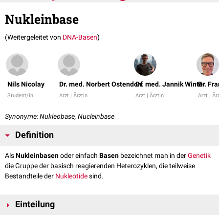
Nukleinbase
(Weitergeleitet von
DNA-Basen
)
Nils Nicolay
Dr. med. Norbert Ostendorf
Dr. med. Jannik Winter
Dr. Fr
Student/in
Arzt | Ärztin
Arzt | Ärztin
Arzt | Är
Synonyme: Nukleobase, Nucleinbase
Definition
Als
Nukleinbasen
oder einfach
Basen
bezeichnet man in der
Genetik
die Gruppe der basisch reagierenden Heterozyklen, die teilweise
Bestandteile der
Nukleotide
sind.
Einteilung