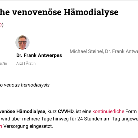
iche venovenöse Hämodialyse
D
)
Dr. Frank Antwerpes
er/in
Arzt | Ärztin
no-venous hemodialysis
ovenöse Hämodialyse
, kurz
CVVHD
, ist eine
kontinuierliche
Form 
e wird über mehrere Tage hinweg für 24 Stunden am Tag angew
n
Versorgung eingesetzt.