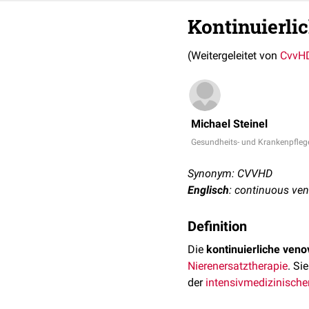
Kontinuierl
(Weitergeleitet von
CvvH
Michael Steinel
Gesundheits- und Krankenpfleg
Synonym: CVVHD
Englisch
: continuous ve
Definition
Die
kontinuierliche ven
Nierenersatztherapie
. Si
der
intensivmedizinische