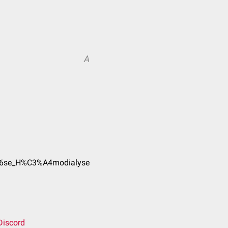
A
3%B6se_H%C3%A4modialyse
Discord