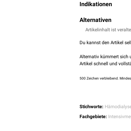
Indikationen
Die kontinuierliche veno
Alternativen
Stoffwechselendprodukten
Haushalts und zum Entzug
Artikelinhalt ist veralt
Intermittierende Häm
Kontinuierliche arte
Akutes Nierenversag
Du kannst den Artikel se
Kontinuierliche veno
Hyperkaliämie
kontinuierliche veno
Metabolische Azidos
Alternativ kümmert sich
Massive, anders nich
Artikel schnell und vollst
Urämische
Enzephalo
Akute
Vergiftungen
mi
500
Zeichen verbleibend. Mindes
Anders nicht beherrs
Stichworte:
Hämodialys
Fachgebiete:
Intensivme