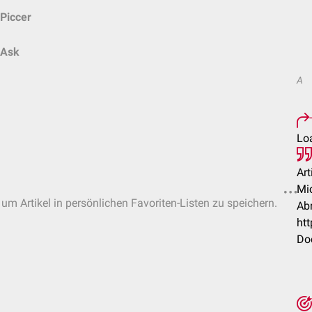
Piccer
Ask
A
Loa
Art
Mic
 um Artikel in persönlichen Favoriten-Listen zu speichern.
Abr
ht
Do