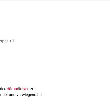
Michael Steinel, Dr. Frank Antwerpes + 1
der
Hämodialyse
zur
endet und vorwiegend bei