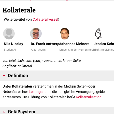
Kollaterale
(Weitergeleitet von
Collateral vessel
)
Nils Nicolay
Dr. Frank Antwerpes
Johannes Meiners
Jessica Sch
Student/in
Arzt | Ärztin
Student/in der Humanmedizin
Nichtmedizinisc
von lateinisch: cum (con) - zusammen; latus - Seite
Englisch
: collateral
Definition
Unter
Kollateralen
versteht man in der Medizin Seiten- oder
Nebenäste einer
Leitungsbahn
, die das gleiche Versorgungsgebiet
adressieren. Die Bildung von Kollateralen heißt
Kollateralisation
.
Gefäßsystem