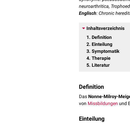
neuroarthritica, Trophoe
Englisch
: Chronic hered
Inhaltsverzeichnis
1
Definition
2
Einteilung
3
Symptomatik
4
Therapie
5
Literatur
Definition
Das
Nonne-Milroy-Meig
von
Missbildungen
und E
Einteilung
Viele Autoren sehen die