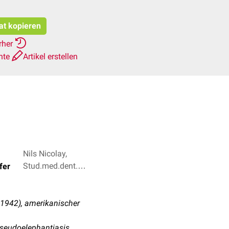
tat kopieren
rher
hte
Artikel erstellen
Nils Nicolay,
Stud.med.dent.
fer
Sascha Alexander
Bröse + 3
 1942), amerikanischer
seudoelephantiasis