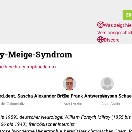
Zi
Was zeigt hie
Versionsgeschic
Discord
oy-Meige-Syndrom
ic hereditary trophoedema
)
d.dent. Sascha Alexander Bröse
Dr. Frank Antwerpes
Neysan Schae
n der Zahnmedizin
Arzt | Ärztin
Arzt | Ärztin
 1959), deutscher Neurologe; William Forsyth Milroy (1855 bis
866 bis 1940), französischer Internist
öse hypoderme Hypertrophie, hereditäres chronisches Ödem, P