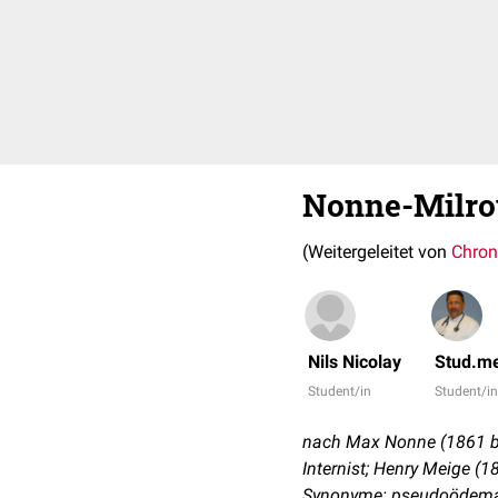
Nonne-Milr
(Weitergeleitet von
Chron
Nils Nicolay
Stud.me
Student/in
Student/i
nach Max Nonne (1861 bis
Internist; Henry Meige (1
Synonyme: pseudoödemat