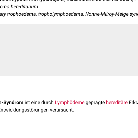
dema hereditarium
itary trophoedema, tropholymphoedema, Nonne-Milroy-Meige sy
e-Syndrom
ist eine durch
Lymphödeme
geprägte
hereditäre
Erkr
ntwicklungsstörungen verursacht.
 Bezeichnung Nonne-Milroy-Meige-Syndrom als
obsolet
an, da sie