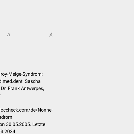
A
A
ilroy-Meige-Syndrom:
ud.med.dent. Sascha
 Dr. Frank Antwerpes,
r
n.doccheck.com/de/Nonne-
yndrom
on 30.05.2005. Letzte
03.2024