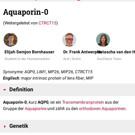
Aquaporin-0
(Weitergeleitet von
CTRCT15
)
Elijah Semjon Bornhauser
Dr. Frank Antwerpes
Natascha van den H
Student/in der Humanmedizin
Arzt | Ärztin
DocCheck Team
Synonyme: AQP0, LIM1, MP26, MIP26, CTRCT15
Englisch
: major intrinsic protein of lens fiber
,
MIP
Definition
Aquaporin-0
, kurz
AQP0
, ist ein
Transmembranprotein
aus der
Gruppe der
Aquaporine
und zählt zu den
orthodoxen Aquaporinen
.
Genetik