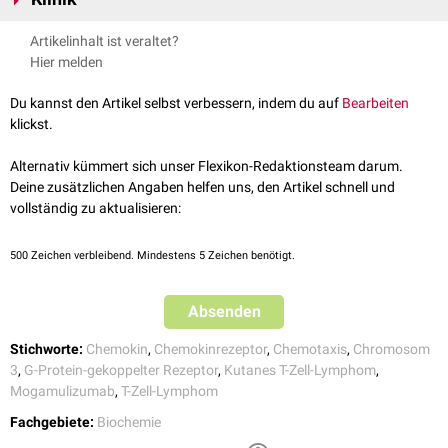
binden:
CCL2
(MCP-1)
CCR4 wird häufig auf
Krebszellen
des
kutanen T-Zell-Lymphoms
Artikelinhalt ist veraltet?
CLL4
(MIP-1β)
exprimiert.
Mogamulizumab
stellt einen
humanisierten monoklonalen
Hier melden
CCL5
(RANTES)
Antikörper
dar, der an CCR4 bindet und dadurch die entarteten
T-Zellen
CCL17
(TARC)
zerstört.
Du kannst den Artikel selbst verbessern, indem du auf
Bearbeiten
CCL22
(MDC)
klickst.
Chemokine dienen der
Chemotaxis
von
Leukozyten
und spielen u.a. eine
wichtige Rolle im
Immunsystem
.
Alternativ kümmert sich unser Flexikon-Redaktionsteam darum.
Deine zusätzlichen Angaben helfen uns, den Artikel schnell und
vollständig zu aktualisieren:
500
Zeichen verbleibend. Mindestens 5 Zeichen benötigt.
Absenden
Stichworte:
Chemokin
,
Chemokinrezeptor
,
Chemotaxis
,
Chromosom
3
,
G-Protein-gekoppelter Rezeptor
,
Kutanes T-Zell-Lymphom
,
Mogamulizumab
,
T-Zell-Lymphom
Fachgebiete:
Biochemie