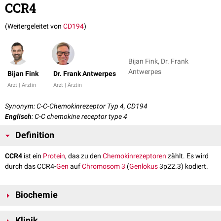
CCR4
(Weitergeleitet von
CD194
)
Bijan Fink, Dr. Frank
Antwerpes
Bijan Fink
Dr. Frank Antwerpes
Arzt | Ärztin
Arzt | Ärztin
Synonym: C-C-Chemokinrezeptor Typ 4, CD194
Englisch
: C-C chemokine receptor type 4
Definition
CCR4
ist ein
Protein
, das zu den
Chemokinrezeptoren
zählt. Es wird
durch das CCR4-
Gen
auf
Chromosom 3
(
Genlokus
3p22.3) kodiert.
Biochemie
CCR4 ist ein
G-Protein-gekoppelter Rezeptor
, an den folgende
Chemokine
Klinik