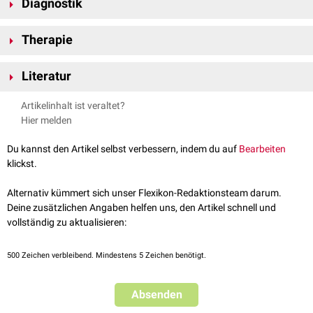
Diagnostik
lusitaniae zu einer
systemischen
Mykose
. Diese manifestiert sich u.a.
durch:
Bei der
Anzucht
auf
Sabouraud-Agar
bildet der Erreger cremefarbene,
Harnwegsinfekte
Therapie
glatte, glänzende Kolonien. Ein Wachstum findet v.a. bei 37 °C statt.
Pulmonale
Manifestationen
Frisch bewachsene Medien strömen einen charakteristischen fruchtigen-
Therapeutisch ist zu beachten, dass der Erreger eine vermehrte
Haut
- und
Schleimhautbefall
erdbeerartigen Geruch aus.
Literatur
Resistenz
gegen
Amphotericin B
aufweist.
Mikroskopisch
zeigen sich runde bis elliptische Sprosszellen, teilweise mit
Laborlexikon.de, abgerufen am 16.02.2021
Ausbildung von
Pseudohyphen
.
Artikelinhalt ist veraltet?
Heide Dermoumi: Bestimmungsbuch für Pilze in der Medizin (2008);
Hier melden
Lehmanns Media.
Du kannst den Artikel selbst verbessern, indem du auf
Bearbeiten
klickst.
Alternativ kümmert sich unser Flexikon-Redaktionsteam darum.
Deine zusätzlichen Angaben helfen uns, den Artikel schnell und
vollständig zu aktualisieren:
500
Zeichen verbleibend. Mindestens 5 Zeichen benötigt.
Absenden