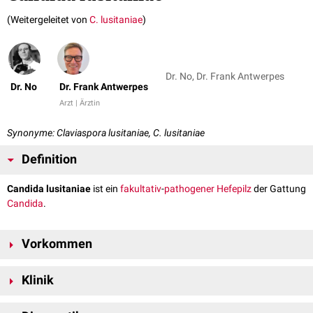
(Weitergeleitet von
C. lusitaniae
)
Dr. No, Dr. Frank Antwerpes
Dr. No
Dr. Frank Antwerpes
Arzt | Ärztin
Synonyme: Claviaspora lusitaniae, C. lusitaniae
Definition
Candida lusitaniae
ist ein
fakultativ
-
pathogener
Hefepilz
der Gattung
Candida
.
Vorkommen
Bei Candida lusitaniae handelt es sich um einen
Umweltkeim
, der
Klinik
üblicherweise kein Bestandteil der menschlichen
Flora
ist. Er ist u.a. auch
in der Milch von Kühen mit
Mastitis
zu finden.
Bei
immunsupprimierten
Patienten führt eine
Infektion
mit Candida