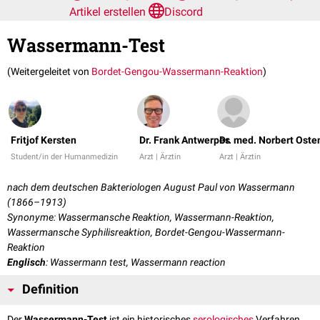
Artikel erstellen
Discord
Wassermann-Test
(Weitergeleitet von
Bordet-Gengou-Wassermann-Reaktion
)
Fritjof Kersten
Dr. Frank Antwerpes
Dr. med. Norbert Oste
Student/in der Humanmedizin
Arzt | Ärztin
Arzt | Ärztin
nach dem deutschen Bakteriologen August Paul von Wassermann
(1866–1913)
Synonyme: Wassermansche Reaktion, Wassermann-Reaktion,
Wassermansche Syphilisreaktion, Bordet-Gengou-Wassermann-
Reaktion
Englisch
: Wassermann test, Wassermann reaction
Definition
Der
Wassermann-Test
ist ein historisches
serologisches
Verfahren