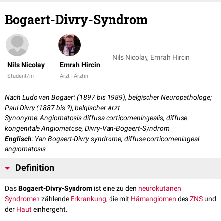
Bogaert-Divry-Syndrom
Nils Nicolay, Emrah Hircin
Nils Nicolay
Emrah Hircin
Student/in
Arzt | Ärztin
Nach Ludo van Bogaert (1897 bis 1989), belgischer Neuropathologe;
Paul Divry (1887 bis ?), belgischer Arzt
Synonyme: Angiomatosis diffusa corticomeningealis, diffuse
kongenitale Angiomatose, Divry-Van-Bogaert-Syndrom
Englisch
: Van Bogaert-Divry syndrome, diffuse corticomeningeal
angiomatosis
Definition
Das
Bogaert-Divry-Syndrom
ist eine zu den
neurokutanen
Syndromen
zählende
Erkrankung
, die mit
Hämangiomen
des
ZNS
und
der
Haut
einhergeht.