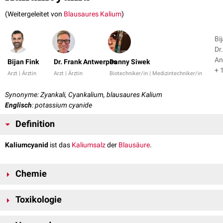
(Weitergeleitet von
Blausaures Kalium
)
Bi
Dr
An
Bijan Fink
Dr. Frank Antwerpes
Danny Siwek
+ 
Arzt | Ärztin
Arzt | Ärztin
Biotechniker/in | Medizintechniker/in
Synonyme: Zyankali, Cyankalium, blausaures Kalium
Englisch
: potassium cyanide
Definition
Kaliumcyanid
ist das
Kaliumsalz
der
Blausäure
.
Chemie
Kaliumcyanid hat die chemische
Summenformel
KCN. Die Substanz liegt
Toxikologie
als farbloser,
kristalliner
Feststoff
vor und weist einen charakteristischen
Geruch nach
Bittermandeln
auf. KCN ist leicht
löslich
in
Wasser
und
Kommt Kaliumcyanid in Kontakt mit
Säuren
(z.B.
Magensäure
), wird die
besitzt eine
molare Masse
von 65,12
g
/
mol
.