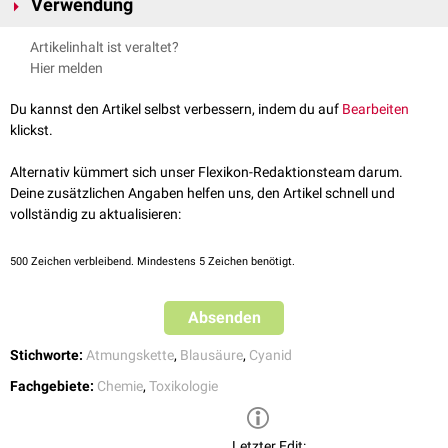
Verwendung
hochtoxische
Blausäure
freigesetzt. Diese blockiert den
Komplex IV
der
Atmungskette
, sodass eine
innere Erstickung
die Folge ist.
Kaliumcyanid wird in industriellen Fertigungsprozessen eingesetzt, z.B.
Artikelinhalt ist veraltet?
siehe auch
:
Blausäureintoxikation
zur Goldgewinnung (Cyanidlaugung), aber auch in der
organischen
Hier melden
Chemie
, beispielsweise zur Synthese von
Nitrilen
.
Du kannst den Artikel selbst verbessern, indem du auf
Bearbeiten
klickst.
Alternativ kümmert sich unser Flexikon-Redaktionsteam darum.
Deine zusätzlichen Angaben helfen uns, den Artikel schnell und
vollständig zu aktualisieren:
500
Zeichen verbleibend. Mindestens 5 Zeichen benötigt.
Absenden
Stichworte:
Atmungskette
,
Blausäure
,
Cyanid
Fachgebiete:
Chemie
,
Toxikologie
Letzter Edit: