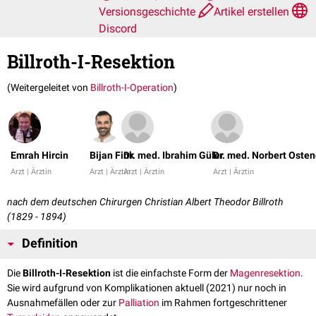
Versionsgeschichte
Artikel erstellen
Discord
Billroth-I-Resektion
(Weitergeleitet von
Billroth-I-Operation
)
Emrah Hircin
Bijan Fink
Dr. med. Ibrahim Güler
Dr. med. Norbert Osten
Arzt | Ärztin
Arzt | Ärztin
Arzt | Ärztin
Arzt | Ärztin
nach dem deutschen Chirurgen Christian Albert Theodor Billroth
(1829 - 1894)
Definition
Die
Billroth-I-Resektion
ist die einfachste Form der
Magenresektion
.
Sie wird aufgrund von Komplikationen aktuell (2021) nur noch in
Ausnahmefällen oder zur
Palliation
im Rahmen fortgeschrittener