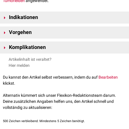
Tumorleiden
angewendet.
Indikationen
distales
Magenkarzinom
Vorgehen
Gastroduodenale Ulkuskrankheit
(
Ulcus ventriculi
,
Ulcus duodeni
)
Pylorusstenose
Die distalen 2/3 des Magens werden reseziert, der
Magenstumpf
wird
Komplikationen
mit dem
Duodenumstumpf
End-zu-End oder Seit-zu-End
anastomosiert
(
Gastroduodenostomie
).
Neben einem
Dumping-Syndrom
als allgemeiner Komplikation tritt bei
Artikelinhalt ist veraltet?
Die Passage der Nahrung durch das Duodenum wird also erhalten.
der
Billroth-I-Resektion
ein intolerabel hoher
Reflux
von
Galle
in Magen
Hier melden
und
Ösophagus
auf. Dadurch entstehen regelmäßig eine
gastroduodenale Ulkuskrankheit und eine
Refluxkrankheit
.
Du kannst den Artikel selbst verbessern, indem du auf
Bearbeiten
klickst.
Alternativ kümmert sich unser Flexikon-Redaktionsteam darum.
Deine zusätzlichen Angaben helfen uns, den Artikel schnell und
vollständig zu aktualisieren:
500
Zeichen verbleibend. Mindestens 5 Zeichen benötigt.