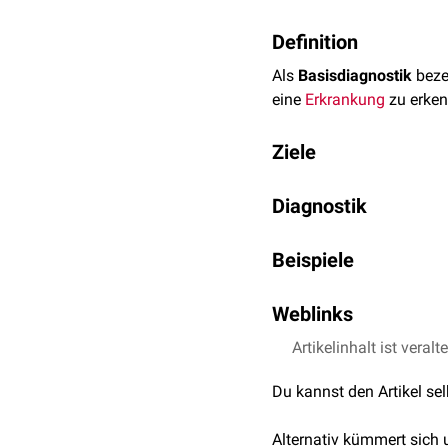
Definition
Als
Basisdiagnostik
beze
eine
Erkrankung
zu erken
Ziele
Mögliche Ziele der Basisd
Diagnostik
mit vertretbarem Zei
Die Basisdiagnostik kann
ausschließen zu könn
Beispiele
typischerweise
Anamnes
die Schwere einer Erk
Funktionsdiagnostik
.
möglichst schnell no
Notfallmedizin:
ABCD
Weblinks
Osteoporose
:
FRAX-S
Anämie
: Großes
Blutb
Artikelinhalt ist veralt
Notfallmedizinische 
Synthese-Bausteine
Anämie: Systematisch
Du kannst den Artikel se
DVO Leitlinie Osteop
Alternativ kümmert sich