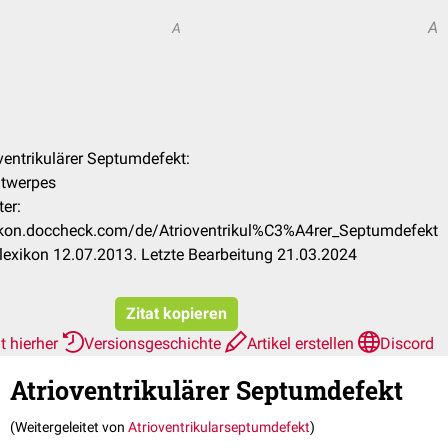
A
A
oventrikulärer Septumdefekt:
ntwerpes
er:
xikon.doccheck.com/de/Atrioventrikul%C3%A4rer_Septumdefekt
exikon 12.07.2013. Letzte Bearbeitung 21.03.2024
Zitat kopieren
t hierher
Versionsgeschichte
Artikel erstellen
Discord
Atrioventrikulärer Septumdefekt
(Weitergeleitet von
Atrioventrikularseptumdefekt
)