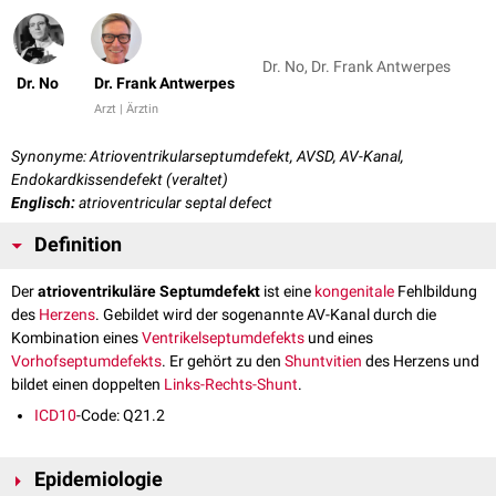
Dr. No, Dr. Frank Antwerpes
Dr. No
Dr. Frank Antwerpes
Arzt | Ärztin
Synonyme: Atrioventrikularseptumdefekt, AVSD, AV-Kanal,
Endokardkissendefekt (veraltet)
Englisch:
atrioventricular septal defect
Definition
Der
atrioventrikuläre Septumdefekt
ist eine
kongenitale
Fehlbildung
des
Herzens
. Gebildet wird der sogenannte AV-Kanal durch die
Kombination eines
Ventrikelseptumdefekts
und eines
Vorhofseptumdefekts
. Er gehört zu den
Shuntvitien
des Herzens und
bildet einen doppelten
Links-Rechts-Shunt
.
ICD10
-Code: Q21.2
Epidemiologie