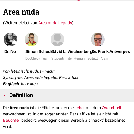
Area nuda
(Weitergeleitet von
Area nuda hepatis
)
Dr. No
Simon Schuckel
David L. Wechselberger
Dr. Frank Antwerpes
DocCheck Team
Student/in der Humanmedizin
Arzt | Ärztin
von lateinisch: nudus - nackt
Synonyme: Area nuda hepatis, Pars affixa
Englisch
: bare area
Definition
Die
Area nuda
ist die Fläche, an der die
Leber
mit dem
Zwerchfell
verwachsen ist. In der sogenannten Pars affixa ist sie nicht mit
Bauchfell
bedeckt, weswegen dieser Bereich als "nackt" bezeichnet
wird.