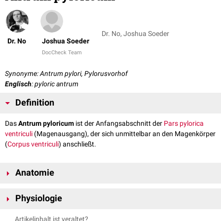
Dr. No, Joshua Soeder
Dr. No
Joshua Soeder
DocCheck Team
Synonyme: Antrum pylori, Pylorusvorhof
Englisch
: pyloric antrum
Definition
Das
Antrum pyloricum
ist der Anfangsabschnitt der
Pars pylorica
ventriculi
(Magenausgang), der sich unmittelbar an den Magenkörper
(
Corpus ventriculi
) anschließt.
Anatomie
Das Antrum pyloricum befindet sich im rechten, unteren Teil des
Magens
,
Physiologie
links vom Magenpförtner (
Pylorus
).
Kranial
wird die Grenze zum Corpus
ventriculi durch die
Incisura angularis
markiert.
Das Antrum pyloricum kann zeitweise durch
peristaltische
Einschnürung
Artikelinhalt ist veraltet?