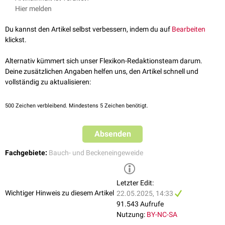
der Wandmuskulatur vollständig vom Rest des Magens abgeschnitten
Hier melden
sein. In seiner Wand befinden sich zwei wichtige Zelltypen mit
endokriner
Funktion:
Du kannst den Artikel selbst verbessern, indem du auf
Bearbeiten
Gastrin
-produzierende
G-Zellen
, welche die Säureproduktion des
klickst.
Magens anregen.
Somatostatin
-produzierende
D-Zellen
, welche den
pH-Wert
des
Alternativ kümmert sich unser Flexikon-Redaktionsteam darum.
Chymus
registrieren und die Säureproduktion des Magens
Deine zusätzlichen Angaben helfen uns, den Artikel schnell und
unterdrücken.
vollständig zu aktualisieren:
500
Zeichen verbleibend. Mindestens 5 Zeichen benötigt.
Absenden
Fachgebiete:
Bauch- und Beckeneingeweide
Aufbau des Magens
Letzter Edit:
Wichtiger Hinweis zu diesem Artikel
22.05.2025, 14:33
91.543 Aufrufe
Nutzung:
BY-NC-SA