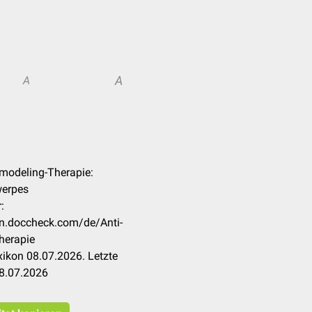
A
A
emodeling-Therapie:
werpes
:
kon.doccheck.com/de/Anti-
herapie
ikon 08.07.2026. Letzte
8.07.2026