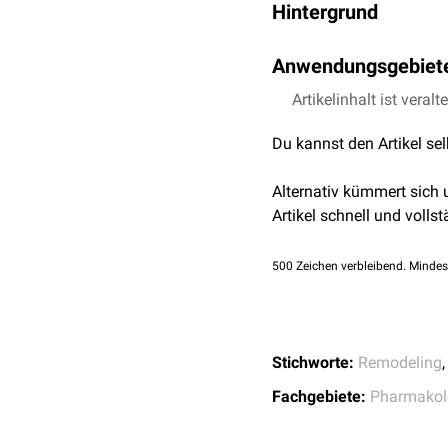
Hintergrund
Remodeling tritt als Fol
Anwendungsgebiet
Hypertrophie
,
Dilatation
o
es, diese Veränderungen 
Der Begriff wird vor alle
Artikelinhalt ist veralt
Rezeptor-Neprilysin-Inhib
Du kannst den Artikel se
zur Anti-Remodeling-The
Fachgebieten Verwendung
Alternativ kümmert sich
Artikel schnell und vollst
500
Zeichen verbleibend. Mindes
Stichworte:
Remodeling
Fachgebiete:
Pharmakol