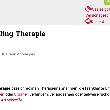
Z
Was zeigt 
Versionsgesc
Discord
ling-Therapie
Dr. Frank Antwerpes
erapie
bezeichnet man Therapiemaßnahmen, die krankhafte U
en
oder
Organen
verhindern, verlangsamen oder teilweise rück
m
Arzneistoffe
.