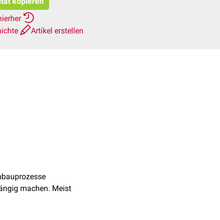
itat kopieren
hierher
hichte
Artikel erstellen
mbauprozesse
gängig machen. Meist