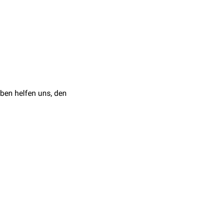
 mit einer
Fibrose
,
-Remodeling-Therapie ist
Hemmer
,
Angiotensin-
ten
und
SGLT2-Hemmer
h in anderen
er
Leber
.
ben helfen uns, den