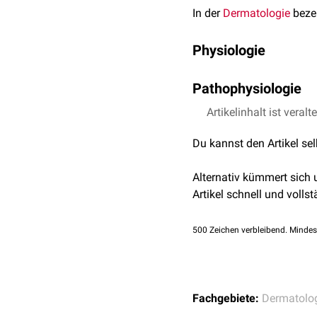
In der
Dermatologie
bezei
Physiologie
Hautschuppen (
Squama
Pathophysiologie
obersten, verhornten Hau
Die pathologische Schupp
Artikelinhalt ist veralt
Eine kontinuierliche Abs
Hornschicht. Sie kann z
physiologisch
. Der Proz
Du kannst den Artikel se
Verstärkte Hornbildun
Verlangsamte Abschil
Alternativ kümmert sich
Die Schuppen selbst kön
Artikel schnell und vollst
Orthokeratose
: Norma
Parakeratose
: Pathol
500
Zeichen verbleibend. Mindes
Eine Parakeratose findet
Fachgebiete:
Dermatolo