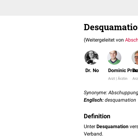
Desquamati
(Weitergeleitet von
Absc
Dr. No
Dominic Prin
Dr
Arzt | Ärztin
Arz
Synonyme: Abschuppung,
Englisch:
desquamation
Definition
Unter
Desquamation
vers
Verband.