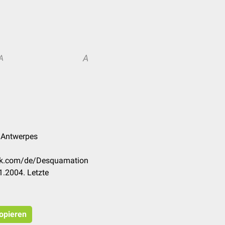
A
A
k Antwerpes
eck.com/de/Desquamation
.2004. Letzte
kopieren