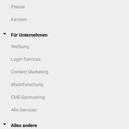
laborabhängigen Normwertes
Presse
Hochpositiv: Mindestens dreifach erhöhter Titer
Karriere
Für Unternehmen
Werbung
Login Services
Content Marketing
Marktforschung
CME-Sponsoring
Alle Services
Alles andere