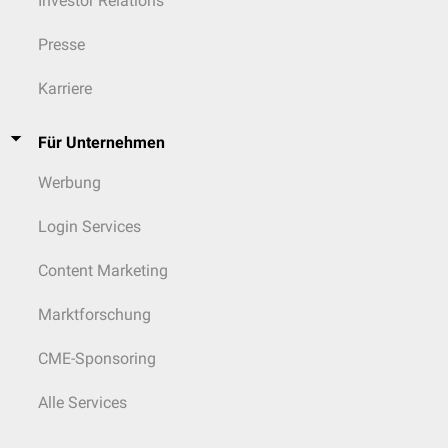
Investor Relations
Niedrigpositiv: Erhöhter Titer, jedoch nicht über das dreifache des
laborabhängigen Normwertes
Presse
Hochpositiv: Mindestens dreifach erhöhter Titer
Karriere
Für Unternehmen
Werbung
Login Services
Content Marketing
Marktforschung
CME-Sponsoring
Alle Services