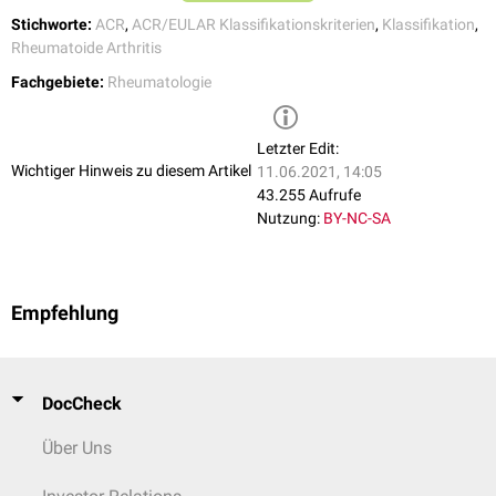
Gelenke
BSG
Wochen
Stichworte:
ACR
,
ACR/EULAR Klassifikationskriterien
,
Klassifikation
,
erhöht
Rheumatoide Arthritis
Rheumafaktor
Fachgebiete:
Rheumatologie
1 - 3 kleine
oder CCP
2
Gelenke
niedertitrig
positiv
Letzter Edit:
Wichtiger Hinweis zu diesem Artikel
11.06.2021, 14:05
Rheumafaktor
43.255 Aufrufe
4 - 10 kleine
oder CCP
Nutzung:
BY-NC-SA
3
Gelenke
hochtitrig
positiv
> 10 Gelenke
Empfehlung
(mind. 1 kleines
5
Gelenk)
DocCheck
Kleine Gelenke:
Handgelenk
,
Fingergrundgelenke
(MCP),
Fingermittelgelenke
(PIP),
Interphalangealgelenk des Daumens
,
Über Uns
Zehengrundgelenke II - IV
Große Gelenke:
Schulter
,
Ellenbogen
,
Hüftgelenk
,
Knie
,
Sprunggelenk