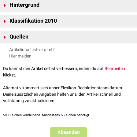
Hintergrund
Die Klassifikationskriterien wurden durch das
American College of
Klassifikation 2010
Rheumatology
(ACR) und die
European League Against Rheumatism
(EULAR) entwickelt.
Die Klassifikation erzeugt mit ihren 4 Kriterien einen Punktwert zwischen
Quellen
0 und 10 Punkten. Die Diagnose kann bei einer Punktzahl von ≥ 6
[
1
]
Punkten gestellt werden.
↑
Aletaha D et al.
2010 Rheumatoid Arthritis Classification Criteria
,
Artikelinhalt ist veraltet?
Arthritis & Rheumatism, Vol. 62, No. 9, September 2010, pp 2569–
Schwellung
Serologie
Akute
Dauer
Punkte
Hier melden
2581, abgerufen am 28.08.2019
durch
Phase
Synovialitis
bzw.
Du kannst den Artikel selbst verbessern, indem du auf
Bearbeiten
Druckschmerz
klickst.
an Gelenken
Alternativ kümmert sich unser Flexikon-Redaktionsteam darum.
CRP
Deine zusätzlichen Angaben helfen uns, den Artikel schnell und
Rheumafaktor
≤ 1 großes
und
< 6
vollständig zu aktualisieren:
und
CCP
0
Gelenk
BSG
Wochen
negativ
normal
500
Zeichen verbleibend. Mindestens 5 Zeichen benötigt.
CRP
Absenden
2 - 10 große
oder
≥ 6
1