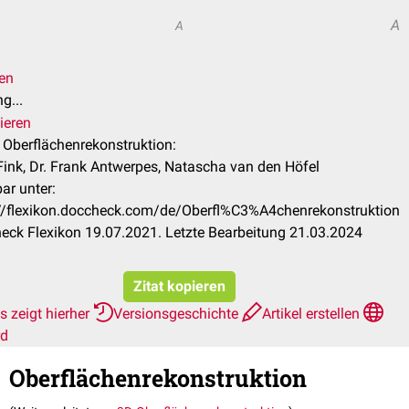
A
A
len
g...
ieren
l Oberflächenrekonstruktion:
Fink, Dr. Frank Antwerpes, Natascha van den Höfel
ar unter:
://flexikon.doccheck.com/de/Oberfl%C3%A4chenrekonstruktion
ck Flexikon 19.07.2021. Letzte Bearbeitung 21.03.2024
Zitat kopieren
 zeigt hierher
Versionsgeschichte
Artikel erstellen
rd
Oberflächenrekonstruktion