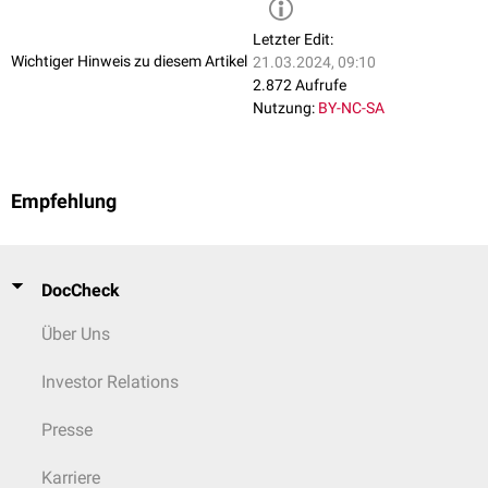
Tumors
zu Gefäßen und
Pleura
)
Lunge
Letzter Edit:
Lungenoberfläche (
sub-
/
pleurale
Wichtiger Hinweis zu diesem Artikel
< -200
21.03.2024, 09:10
Veränderungen, Lungenvolumen)
2.872 Aufrufe
Nutzung:
BY-NC-SA
> -500
Haut
(Hautoberfläche)
Kolon
,
Larynx
, zentrale
Bronchien
< -500
Luft
(Ausgussdarstellung)
Empfehlung
periphere Bronchien
< -900
(Ausgussdarstellung)
DocCheck
Über Uns
Investor Relations
Presse
Karriere