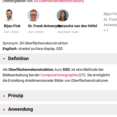
(Weitergeleitet von
3D-Oberflächenrekonstruktion
)
Bijan Fi
Dr. Fran
Antwer
Bijan Fink
Dr. Frank Antwerpes
Natascha van den Höfel
+ 1
Arzt | Ärztin
Arzt | Ärztin
DocCheck Team
Synonym: 3D-Oberflächenrekonstruktion
Englisch
: shaded surface display, SSD
Definition
Als
Oberflächenrekonstruktion
, kurz
SSD
, ist eine Methode der
Bildbearbeitung bei der
Computertomographie
(CT). Sie ermöglicht
die Erstellung dreidimensionaler Bilder von Oberflächenstrukturen.
Prinzip
Die Struktur von Interesse (z.B.
Beckenskelett
oder
Bauchaorta
) muss
Anwendung
zunächst definiert werden. Mittels Segmentation wird hierfür das Objekt
von seinem Hintergrund "getrennt", beispielsweise durch Wahl eines