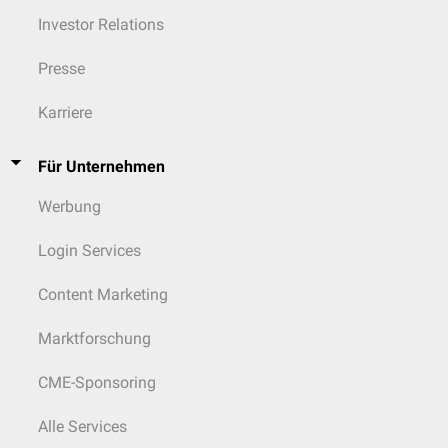
Endocrinol Metab. 1997 May;82(5):1535-42. PMID 9141546
Investor Relations
↑
Langouche L, Lehmphul I, Perre SV, Köhrle J, Van den Berghe G.
Circulating 3-T1AM and 3,5-T2 in Critically Ill Patients: A Cross-
Presse
Sectional Observational Study. Thyroid. 2016 Dec;26(12):1674-1680.
PMID 27676423
Karriere
Für Unternehmen
Werbung
Login Services
Content Marketing
Marktforschung
CME-Sponsoring
Alle Services