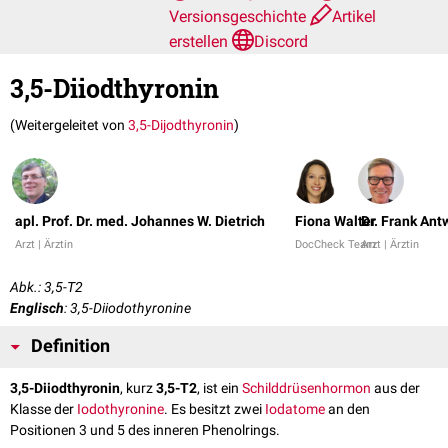
Versionsgeschichte
Artikel
erstellen
Discord
3,5-Diiodthyronin
(Weitergeleitet von
3,5-Dijodthyronin
)
apl. Prof. Dr. med. Johannes W. Dietrich
Fiona Walter
Dr. Frank Ant
Arzt | Ärztin
DocCheck Team
Arzt | Ärztin
Abk.: 3,5-T2
Englisch
: 3,5-Diiodothyronine
Definition
3,5-Diiodthyronin
, kurz
3,5-T2
, ist ein
Schilddrüsenhormon
aus der
Klasse der
Iodothyronine
. Es besitzt zwei
Iodatome
an den
Positionen 3 und 5 des inneren Phenolrings.