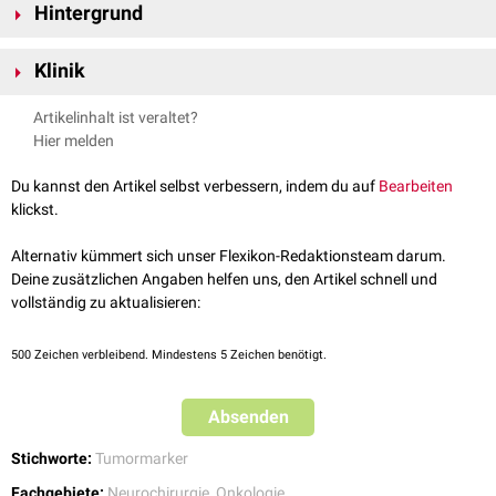
Hintergrund
Die 1p/19q-Kodeletion ist wahrscheinlich auf eine unbalancierte
Klinik
Translokation
(t(1;19)(q10;p10)) zurückzuführen.
Oligodendrogliome
, bei denen eine 1p/19q-Kodeletion und eine
IDH-
Artikelinhalt ist veraltet?
Mutation
vorliegt, sprechen besser auf eine
Radiotherapie
und
Hier melden
Chemotherapie
an, sodass die betroffenen Patienten eine höhere
Überlebensrate
aufweisen.
Du kannst den Artikel selbst verbessern, indem du auf
Bearbeiten
klickst.
Alternativ kümmert sich unser Flexikon-Redaktionsteam darum.
Deine zusätzlichen Angaben helfen uns, den Artikel schnell und
vollständig zu aktualisieren:
500
Zeichen verbleibend. Mindestens 5 Zeichen benötigt.
Absenden
Stichworte:
Tumormarker
Fachgebiete:
Neurochirurgie
,
Onkologie