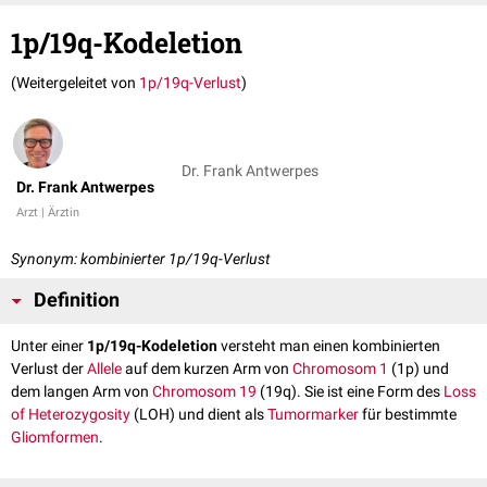
1p/19q-Kodeletion
(Weitergeleitet von
1p/19q-Verlust
)
Dr. Frank Antwerpes
Dr. Frank Antwerpes
Arzt | Ärztin
Synonym: kombinierter 1p/19q-Verlust
Definition
Unter einer
1p/19q-Kodeletion
versteht man einen kombinierten
Verlust der
Allele
auf dem kurzen Arm von
Chromosom 1
(1p) und
dem langen Arm von
Chromosom 19
(19q). Sie ist eine Form des
Loss
of Heterozygosity
(LOH) und dient als
Tumormarker
für bestimmte
Gliomformen
.