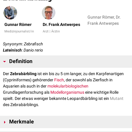
Gunnar Römer, Dr.
Frank Antwerpes
Gunnar Römer
Dr. Frank Antwerpes
Medizinjournalist/in
Arzt | Ärztin
Synyonym: Zebrafisch
Lateinisch
: Danio rerio
Definition
Der
Zebrabärbling
ist ein bis zu 5 cm langer, zu den Karpfenartigen
(Cypriniformes) gehörender
Fisch
, der sowohl als Zierfisch in
Aquarien als auch in der
molekularbiologischen
Grundlagenforschung als
Modellorganismus
eine wichtige Rolle
spielt. Der etwas weniger bekannte Leopardbärbling ist ein
Mutant
des Zebrabärblings.
Merkmale
Die
Bauchregion
des Zebrabärblings ist hellgelb bis weißlich, der
Rücken