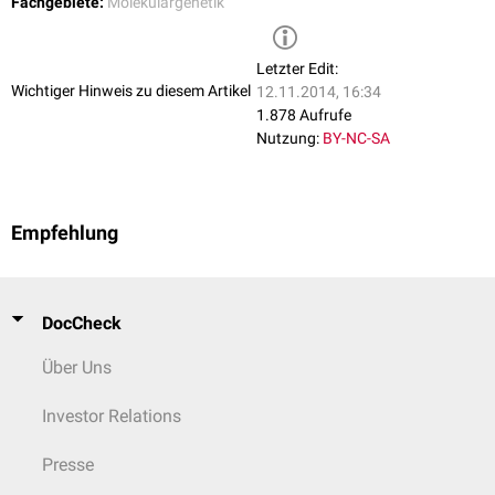
Fachgebiete:
Molekulargenetik
Nachweis von speziell im Erbgut der Zebrabärblinge auftretenden
Mutationen
, d.h. sowohl rein
genotypische
als auch
phänotypische
Annomalitäten lassen sich meistens rasch nachweisen.
Letzter Edit:
Das Erbgut der Fische besitzt die Fähigkeit, große
Organfragmente
Wichtiger Hinweis zu diesem Artikel
12.11.2014, 16:34
oder
Muskelgewebe
nach Entfernung wieder nachwachsen zu
1.878 Aufrufe
lassen.
Nutzung:
BY-NC-SA
Viele molekularbiologischen Vorgänge lassen sich auf den
Menschen
übertragen.
Empfehlung
DocCheck
Über Uns
Investor Relations
Presse